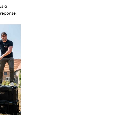
us à
 réponse.